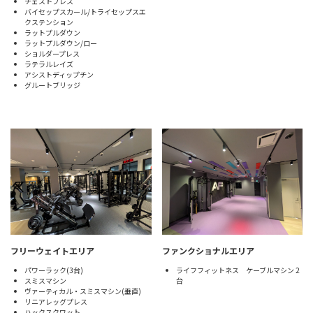
チェストプレス
バイセップスカール/トライセップスエ
クステンション
ラットプルダウン
ラットプルダウン/ロー
ショルダープレス
ラテラルレイズ
アシストディップチン
グルートブリッジ
フリーウェイトエリア
ファンクショナルエリア
パワーラック(3台)
ライフフィットネス ケーブルマシン 2
スミスマシン
台
ヴァーティカル・スミスマシン(垂直)
リニアレッグプレス
ハックスクワット