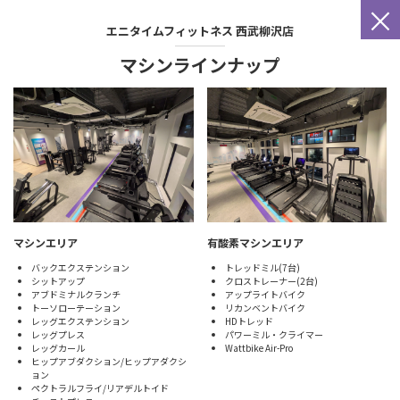
×
エニタイムフィットネス
西武柳沢店
マシンラインナップ
マシンエリア
有酸素マシンエリア
バックエクステンション
トレッドミル(7台)
シットアップ
クロストレーナー(2台)
アブドミナルクランチ
アップライトバイク
トーソローテーション
リカンベントバイク
レッグエクステンション
HDトレッド
レッグプレス
パワーミル・クライマー
レッグカール
Wattbike Air-Pro
ヒップアブダクション/ヒップアダクシ
ョン
ペクトラルフライ/リアデルトイド