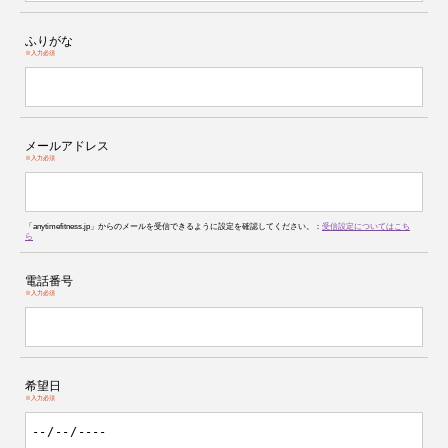
ふりがな
※入力必須
メールアドレス
※入力必須
「anytimefitness.jp」からのメールを受信できるように設定を確認してください。：
受信設定についてはこち
ら
電話番号
※入力必須
希望日
※入力必須