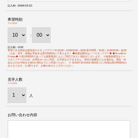
記入例）2018年4月1日
希望時刻
※入力必須
:
記入例）12:00
希望できる時刻は荻窪店のスタッフアワー中(10:00～14:00/15:00～19:00 受付時間：10:30～13:30/15:00～18:30
（入会・見学・各種お手続きは受付時間内にて承ります） ◆毎週金曜日はノースタッフデー◆ ◆No staff on
Fridays◆ ※受付時間内であっても接客状況によりご対応できない場合がございます。 ※毎週金曜日はノー
スタッフデーのため、お問合せへのご対応・お手続きができません。10日が金曜日となる場合は、退会・休
会などのお手続きを前日の9日までにご申請ください。 ※【HIGH SCHOOL PASS】のご利用は受付時間内の
みとなります。)に限ります。お確かめの上ご入力ください。
見学人数
※入力必須
人
お問い合わせ内容