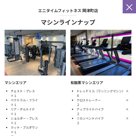
×
エニタイムフィットネス
岡津町店
マシンラインナップ
有酸素マシンエリア
マシンエリア
トレッドミル（ランニングマシン） ×
チェスト・プレス
８
×１
クロストレーナー ×
ペクトラル・フライ
２
×１
アップライトバイク ×
リア・デルトイド
２
×１
リカンベントバイク ×
ショルダー・プレス
２
×１
ラット・プルダウン
×１