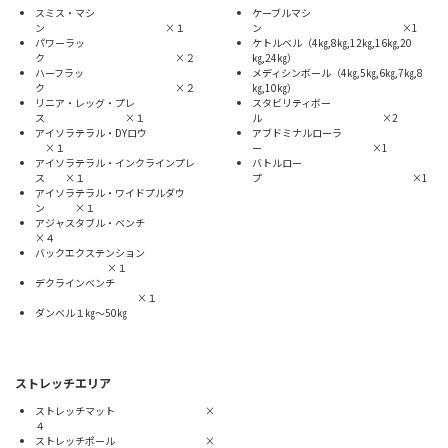
スミス・マシ
ケーブルマシ
ン ×１
ン ×1
パワーラッ
ケトルベル（4㎏,8㎏,12㎏,16㎏,20
ク ×２
㎏,24㎏）
ハーフラッ
メディシンボール（4㎏,5㎏,6㎏,7㎏,8
ク ×２
㎏,10㎏）
リニア・レッグ・プレ
スタビリティボー
ス ×１
ル ×2
アイソラテラル・DYロウ
アブドミナルローラ
×１
ー ×1
アイソラテラル・インクラインプレ
バトルロー
ス ×１
プ ×1
アイソラテラル・ワイドプルダウ
ン ×１
アジャスタブル・ベンチ
×４
バックエクステンション
×１
デクラインベンチ
×１
ダンベル１㎏～50㎏
ストレッチエリア
ストレッチマット ×
４
ストレッチポール ×