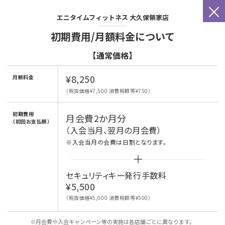
×
エニタイムフィットネス
大久保領家店
初期費用/月額料金について
【通常価格】
¥8,250
月額料金
（税抜価格¥7,500 消費税額等¥750）
初期費用
月会費2か月分
（初回お支払額）
（入会当月、翌月の月会費）
※入会当月の会費は日割となります。
セキュリティキー発行手数料
¥5,500
（税抜価格¥5,000 消費税額等¥500）
※月会費や入会キャンペーン等の実施は各店舗ごとに異なります。