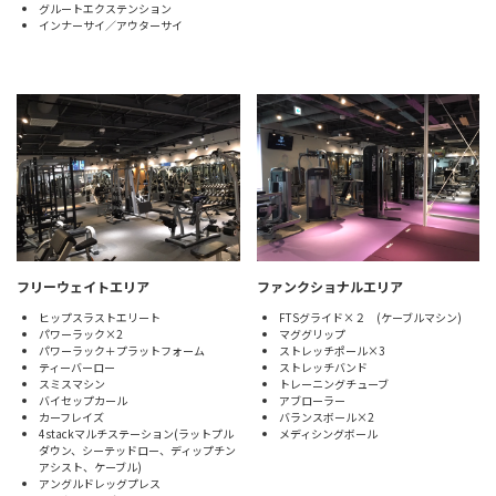
グルートエクステンション
インナーサイ／アウターサイ
フリーウェイトエリア
ファンクショナルエリア
ヒップスラストエリート
FTSグライド×２ (ケーブルマシン)
パワーラック×2
マググリップ
パワーラック＋プラットフォーム
ストレッチポール×3
ティーバーロー
ストレッチバンド
スミスマシン
トレーニングチューブ
バイセップカール
アブローラー
カーフレイズ
バランスボール×2
4stackマルチステーション(ラットプル
メディシングボール
ダウン、シーテッドロー、ディップチン
アシスト、ケーブル)
アングルドレッグプレス