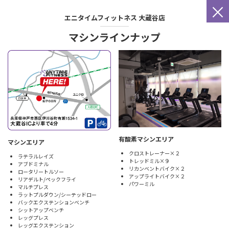
×
エニタイムフィットネス
大蔵谷店
マシンラインナップ
有酸素マシンエリア
マシンエリア
クロストレーナー×２
ラテラルレイズ
トレッドミル×９
アブドミナル
リカンベントバイク×２
ロータリートルソー
アップライトバイク×２
リアデルト/ペックフライ
パワーミル
マルチプレス
ラットプルダウン/シーテッドロー
バックエクステンションベンチ
シットアップベンチ
レッグプレス
レッグエクステンション