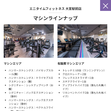
×
エニタイムフィットネス
大宮駅前店
マシンラインナップ
マシンエリア
有酸素マシンエリア
ハンマーストレングス：バイセップスカ
トレッドミル9台（ランニングマシン）
ール(腕）
クロストレーナー2台
ハンマーストレングス：トライセプスエ
フレックスストライダー1台
クステンション（腕）
ステアクライマー1台
シグニチャー：シットアップベンチ（お
アップライトバイク2台（背もたれ無バ
腹）
イク）
シグニチャー：バックエクステンション
リカンベントバイク2台（背もたれ有バ
（背中）
イク）
ハンマーストレングス：バックエクステ
ンション（背中）
ハンマーストレングス：ペクトルフライ