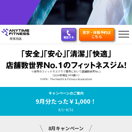
見学・体験予約は
こちら
電話する
尾張旭店
※世界のフィットネスクラブ業界において店舗数世界No.1
（2024年現在 HFA調べ）
※HFA：The Health & Fitness Association
キャンペーンのご案内
9月分たった￥1,000！
8/1~8/31
8月キャンペーン