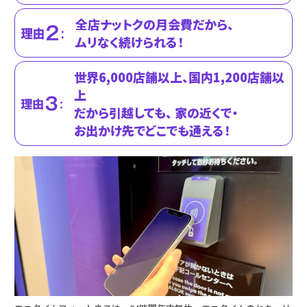
全店ナットクの月会費だから、
ムリなく続けられる！
世界6,000店舗以上、国内1,200店舗以
上
だから引越しても、 家の近くで・
お出かけ先で
どこでも通える！