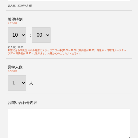
記入例）2018年4月1日
希望時刻
※入力必須
:
記入例）12:00
希望できる時刻はおゆみ野店のスタッフアワー中(10:00～19:00（最終受付18:30）毎週木・日曜日ノースタッ
フデー 最終受付18:30 )に限ります。お確かめの上ご入力ください。
見学人数
※入力必須
人
お問い合わせ内容