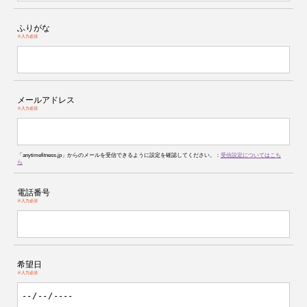
ふりがな
※入力必須
メールアドレス
※入力必須
「anytimefitness.jp」からのメールを受信できるように設定を確認してください。：
受信設定についてはこち
ら
電話番号
※入力必須
希望日
※入力必須