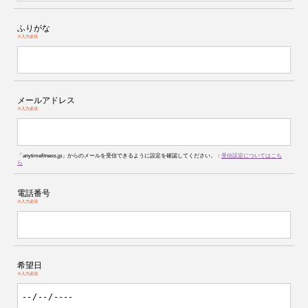
ふりがな
※入力必須
メールアドレス
※入力必須
「anytimefitness.jp」からのメールを受信できるように設定を確認してください。：
受信設定についてはこち
ら
電話番号
※入力必須
希望日
※入力必須