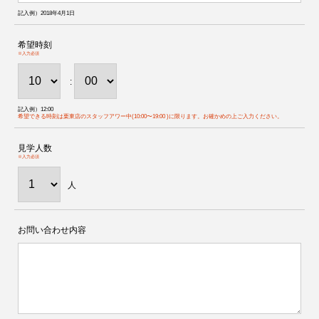
記入例）2018年4月1日
希望時刻
※入力必須
:
記入例）12:00
希望できる時刻は栗東店のスタッフアワー中(10:00〜19:00 )に限ります。お確かめの上ご入力ください。
見学人数
※入力必須
人
お問い合わせ内容