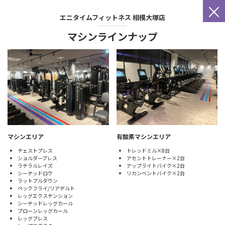
×
エニタイムフィットネス
相模大塚店
マシンラインナップ
マシンエリア
有酸素マシンエリア
チェストプレス
トレッドミル×8台
ショルダープレス
アセントトレーナー×2台
ラテラルレイズ
アップライトバイク×2台
シーテッドロウ
リカンベントバイク×2台
ラットプルダウン
ペックフライ/リアデルト
レッグエクステンション
シーテッドレッグカール
プローンレッグカール
レッグプレス