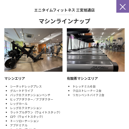
×
エニタイムフィットネス
三宮旭通店
マシンラインナップ
マシンエリア
有酸素マシンエリア
シーテッドレッグプレス
トレッドミル６台
グルートドライブ
クロストレーナー２台
バックエクステンションベンチ
リカンベントバイク２台
ヒップアダクター／アブダクター
レッグカール
レッグエクステンション
ラットプルダウン（ウェイトスタック）
ロウ（ウェイトスタック）
トーソローテーション
アブドミナル