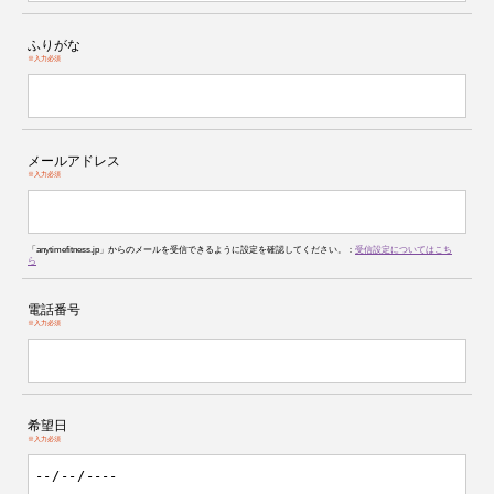
ふりがな
※入力必須
メールアドレス
※入力必須
「anytimefitness.jp」からのメールを受信できるように設定を確認してください。：
受信設定についてはこち
ら
電話番号
※入力必須
希望日
※入力必須