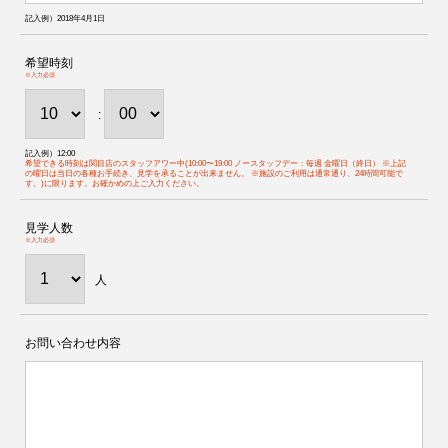
記入例）2018年4月1日
希望時刻
※入力必須
:
記入例）12:00
希望できる時刻は関目店のスタッフアワー中(10:00〜19:00 ノースタッフデー：毎週 金曜日（終日） ※上記
の曜日は当日の各種お手続き、見学を承ることが出来ません。 ※施設のご利用は通常通り、24時間可能で
す。)に限ります。お確かめの上ご入力ください。
見学人数
※入力必須
人
お問い合わせ内容