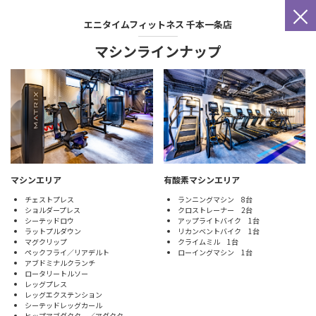
×
エニタイムフィットネス
千本一条店
マシンラインナップ
マシンエリア
有酸素マシンエリア
チェストプレス
ランニングマシン 8台
ショルダープレス
クロストレーナー 2台
シーテッドロウ
アップライトバイク 1台
ラットプルダウン
リカンベントバイク 1台
マグクリップ
クライムミル 1台
ペックフライ／リアデルト
ローイングマシン 1台
アブドミナルクランチ
ロータリートルソー
レッグプレス
レッグエクステンション
シーテッドレッグカール
ヒップアブダクター／アダクター