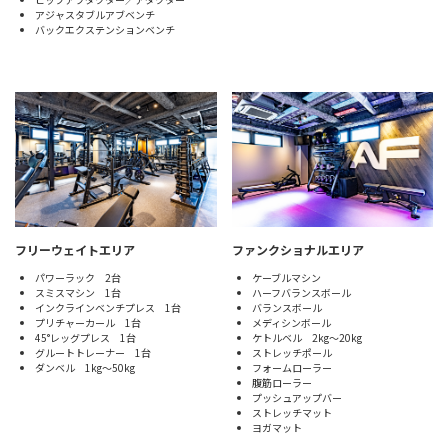
アジャスタブルアブベンチ
バックエクステンションベンチ
フリーウェイトエリア
ファンクショナルエリア
パワーラック 2台
ケーブルマシン
スミスマシン 1台
ハーフバランスボール
インクラインベンチプレス 1台
バランスボール
プリチャーカール 1台
メディシンボール
45°レッグプレス 1台
ケトルベル 2kg～20kg
グルートトレーナー 1台
ストレッチポール
ダンベル 1kg～50kg
フォームローラー
腹筋ローラー
プッシュアップバー
ストレッチマット
ヨガマット