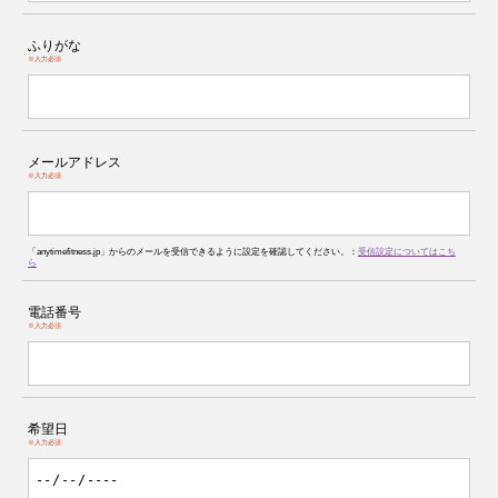
ふりがな
※入力必須
メールアドレス
※入力必須
「anytimefitness.jp」からのメールを受信できるように設定を確認してください。：
受信設定についてはこち
ら
電話番号
※入力必須
希望日
※入力必須