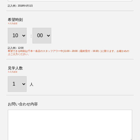
記入例）2018年4月1日
希望時刻
※入力必須
:
記入例）12:00
希望できる時刻は千本一条店のスタッフアワー中(11:00～20:00（最終受付：19:30）)に限ります。お確かめの
上ご入力ください。
見学人数
※入力必須
人
お問い合わせ内容