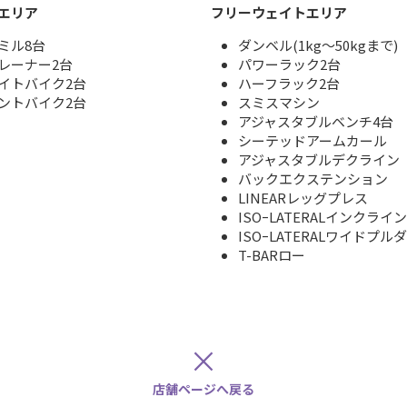
エリア
フリーウェイトエリア
ミル8台
ダンベル(1kg～50kgまで)
レーナー2台
パワーラック2台
イトバイク2台
ハーフラック2台
ントバイク2台
スミスマシン
アジャスタブルベンチ4台
シーテッドアームカール
アジャスタブルデクライン
バックエクステンション
LINEARレッグプレス
ISOｰLATERALインクライ
ISOｰLATERALワイドプル
T-BARロー
×
店舗ページへ戻る