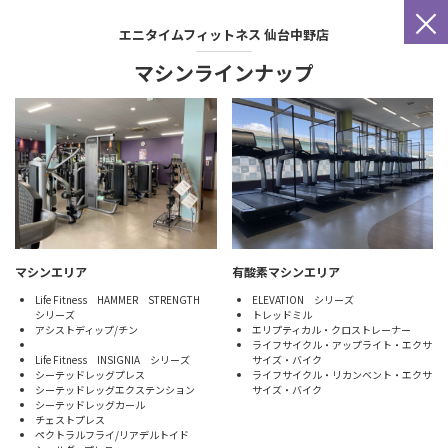
×
エニタイムフィットネス
仙台中野店
マシンラインナップ
マシンエリア
有酸素マシンエリア
Life Fitness HAMMER STRENGTH
ELEVATION シリーズ
シリーズ
トレッドミル
アシストディップ/チン
エリプティカル・クロストレーナー
ライフサイクル・アップライト・エクサ
Life Fitness INSIGNIA シリーズ
サイズ・バイク
シーテッドレッグプレス
ライフサイクル・リカンベント・エクサ
シーテッドレッグエクステンション
サイズ・バイク
シーテッドレッグカール
チェストプレス
ペクトラルフライ/リアデルトイド