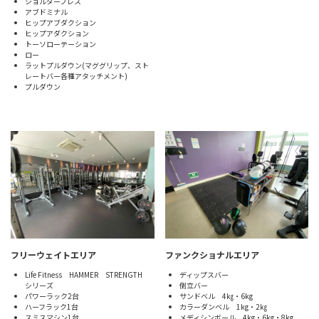
ショルダープレス
アブドミナル
ヒップアブダクション
ヒップアダクション
トーソローテーション
ロー
ラットプルダウン(マググリップ、スト
レートバー各種アタッチメント)
プルダウン
フリーウェイトエリア
ファンクショナルエリア
Life Fitness HAMMER STRENGTH
ディップスバー
シリーズ
倒立バー
パワーラック2台
サンドベル 4㎏・6kg
ハーフラック1台
カラーダンベル 1kg・2㎏
スミスマシン1台
メディシンボール 4kg・6kg・8kg