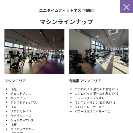
×
エニタイムフィットネス
下館店
マシンラインナップ
マシンエリア
有酸素マシンエリア
【胸】
エアロバイク(背もたれ付き)×２
チェストプレス
エアロバイク(背もたれ無し)×２
ペックフライ
ランニングマシン×６
アシストディップス
ランニングマシン(自走式)×１
【肩】
クロストレーナー×２
リアデルトイド
パワーミルクライマー×１
ラテラルレイズ
ショルダープレス
【腕】
バイセップスカール