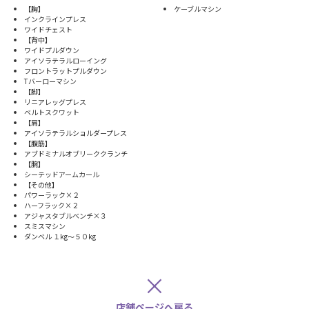
【胸】
ケーブルマシン
インクラインプレス
ワイドチェスト
【背中】
ワイドプルダウン
アイソラテラルローイング
フロントラットプルダウン
Tバーローマシン
【脚】
リニアレッグプレス
ベルトスクワット
【肩】
アイソラテラルショルダープレス
【腹筋】
アブドミナルオブリーククランチ
【腕】
シーテッドアームカール
【その他】
パワーラック×２
ハーフラック×２
アジャスタブルベンチ×３
スミスマシン
ダンベル １kg～５０kg
×
店舗ページへ戻る