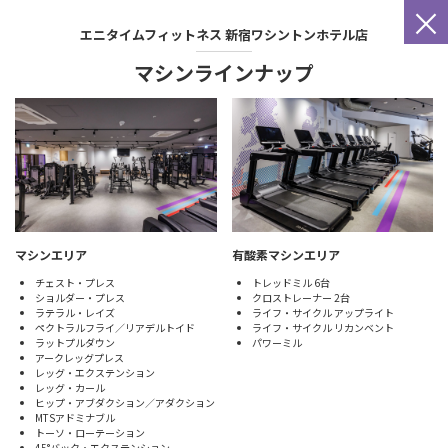
×
エニタイムフィットネス
新宿ワシントンホテル店
マシンラインナップ
マシンエリア
有酸素マシンエリア
チェスト・プレス
トレッドミル 6台
ショルダー・プレス
クロストレーナー 2台
ラテラル・レイズ
ライフ・サイクル アップライト
ペクトラルフライ／リアデルトイド
ライフ・サイクル リカンベント
ラットプルダウン
パワーミル
アークレッグプレス
レッグ・エクステンション
レッグ・カール
ヒップ・アブダクション／アダクション
MTSアドミナブル
トーソ・ローテーション
45°バック・エクステンション