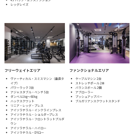
レッグレイズ
フリーウェイトエリア
ファンクショナルエリア
ヴァーティカル・スミスマシン（垂直タ
ケーブルマシン 2台
イプ）
ストレッチポール 2本
パワーラック 3台
バランスボール 2個
アジャスタブル・ベンチ 5台
アブローラー
ダンベル1kg～60kg
プッシュアップバー
ハックスクワット
ブルガリアンスクワットスタンド
リニア・レッグ・プレス
アイソラテラル・インクラインプレス
アイソラテラル・ショルダープレス
アイソラテラル・フロントラットプルダ
ウン
アイソラテラル・ハイロー
アイソラテラル・DYロー