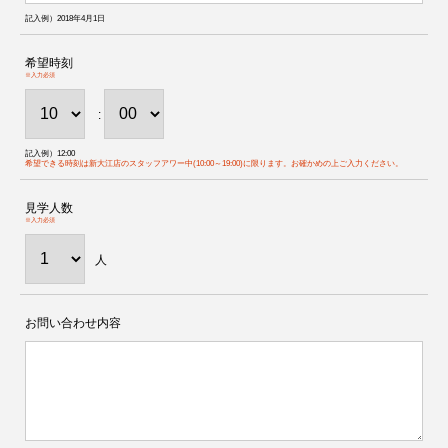
記入例）2018年4月1日
希望時刻
※入力必須
:
記入例）12:00
希望できる時刻は新大江店のスタッフアワー中(10:00～19:00)に限ります。お確かめの上ご入力ください。
見学人数
※入力必須
人
お問い合わせ内容