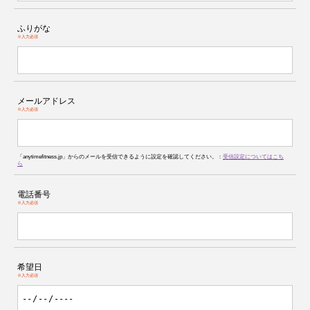
ふりがな
※入力必須
メールアドレス
※入力必須
「anytimefitness.jp」からのメールを受信できるように設定を確認してください。：
受信設定についてはこち
ら
電話番号
※入力必須
希望日
※入力必須