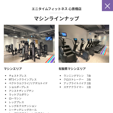
×
エニタイムフィットネス
心斎橋店
マシンラインナップ
マシンエリア
有酸素マシンエリア
チェストプレス
ランニングマシン 7台
MTSインクラインプレス
クロストレーナー 2台
ペクトラルフライ/リアデルトイド
アップライトバイク 2台
ショルダープレス
ステアクライマー 1台
アシストディップチン
ラットプルダウン
ローマシン
レッグプレス
レッグエクステンション
シーテッドレッグカール