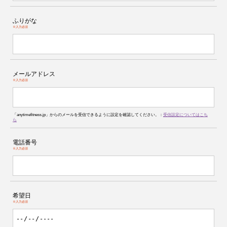
ふりがな
※入力必須
メールアドレス
※入力必須
「anytimefitness.jp」からのメールを受信できるように設定を確認してください。：
受信設定についてはこち
ら
電話番号
※入力必須
希望日
※入力必須