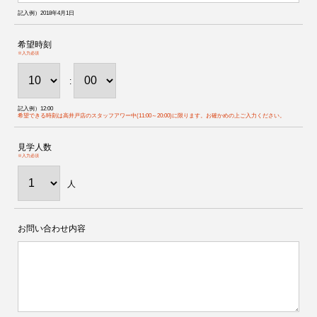
記入例）2018年4月1日
希望時刻
※入力必須
:
記入例）12:00
希望できる時刻は高井戸店のスタッフアワー中(11:00～20:00)に限ります。お確かめの上ご入力ください。
見学人数
※入力必須
人
お問い合わせ内容