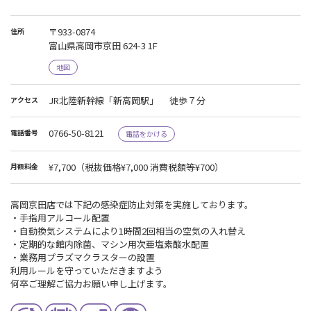
〒933-0874
住所
富山県高岡市京田 624-3 1F
地図
JR北陸新幹線「新高岡駅」 徒歩７分
アクセス
0766-50-8121
電話番号
電話をかける
¥7,700
（税抜価格¥7,000 消費税額等¥700）
月額料金
高岡京田店では下記の感染症防止対策を実施しております。
・手指用アルコール配置
・自動換気システムにより1時間2回相当の空気の入れ替え
・定期的な館内除菌、マシン用次亜塩素酸水配置
・業務用プラズマクラスターの設置
利用ルールを守っていただきますよう
何卒ご理解ご協力お願い申し上げます。