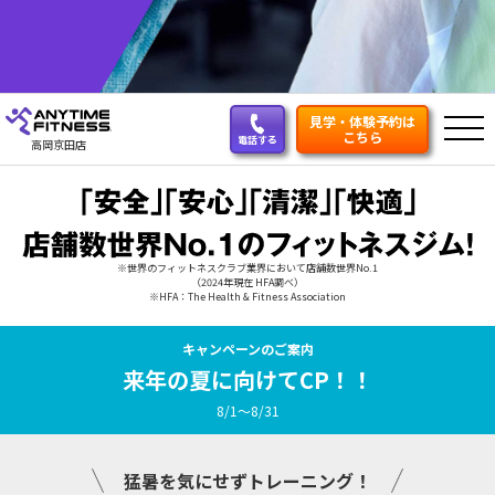
見学・体験予約は
こちら
電話する
高岡京田店
※世界のフィットネスクラブ業界において店舗数世界No.1
（2024年現在 HFA調べ）
※HFA：The Health & Fitness Association
キャンペーンのご案内
来年の夏に向けてCP！！
8/1～8/31
猛暑を気にせずトレーニング！