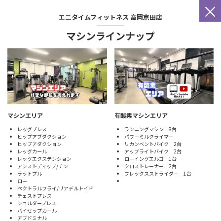
×
エニタイムフィットネス
高岡京田店
マシンラインナップ
マシンエリア
有酸素マシンエリア
レッグプレス
ランニングマシン 8台
ヒップアブダクション
パワーミルクライマー
ヒップアダクション
リカンベントバイク 2台
レッグカール
アップライトバイク 2台
レッグエクステンション
ローイングエルゴ 1台
アシストディップ/チン
クロストレーナー 2台
ラットプル
フレックスストライダー 1台
ロー
ペクトラルフライ/リアデルトイド
チェストプレス
ショルダープレス
バイセップカール
アブドミナル