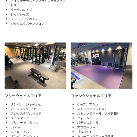
アイソラテラルインクラインチェストプ
レス
ラテラルレイズ
レッグレイズ
シットアップベンチ
バックエクステンション
フリーウェイトエリア
ファンクショナルエリア
ダンベル 1㎏～40㎏
ケーブルマシン
ハーフラック 3台
ストレッチマット×2
アジャスタブルベンチ
ストレッチポール（大小各種）
スミスマシン
フォームローラー
プリーチャーカール
バランスボール
EZバー
アブローラー
ストレートバー
ゴムバンド
ダンベルクッション
トレーニングチューブ各種