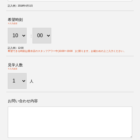
記入例）2018年4月1日
希望時刻
※入力必須
:
記入例）12:00
希望できる時刻は垂水店のスタッフアワー中(10:00〜19:00 )に限ります。お確かめの上ご入力ください。
見学人数
※入力必須
人
お問い合わせ内容