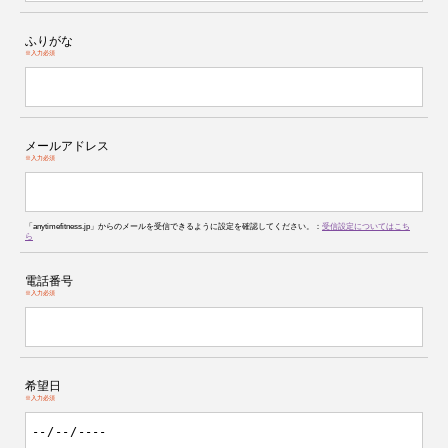
ふりがな
※入力必須
メールアドレス
※入力必須
「anytimefitness.jp」からのメールを受信できるように設定を確認してください。：
受信設定についてはこち
ら
電話番号
※入力必須
希望日
※入力必須