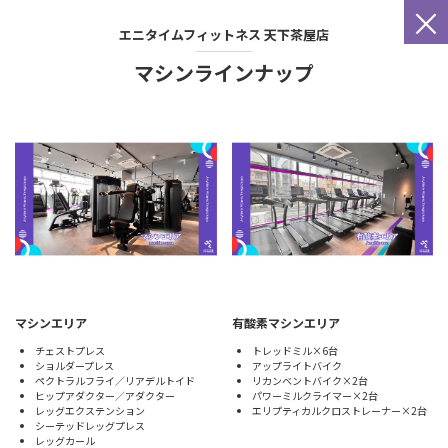
×
エニタイムフィットネス
天下茶屋店
マシンラインナップ
マシンエリア
有酸素マシンエリア
チェストプレス
トレッドミル×6台
ショルダープレス
アップライトバイク
ペクトラルフライ／リアデルトイド
リカンベントバイク×2台
ヒップアダクター／アダクター
パワーミルクライマー×2台
レッグエクステンション
エリプティカルクロストレーナー×2台
シーテッドレッグプレス
レッグカール