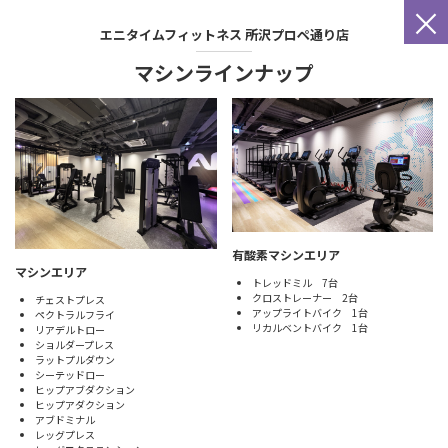
×
エニタイムフィットネス
所沢プロペ通り店
マシンラインナップ
有酸素マシンエリア
マシンエリア
トレッドミル 7台
クロストレーナー 2台
チェストプレス
アップライトバイク 1台
ペクトラルフライ
リカルベントバイク 1台
リアデルトロー
ショルダープレス
ラットプルダウン
シーテッドロー
ヒップアブダクション
ヒップアダクション
アブドミナル
レッグプレス