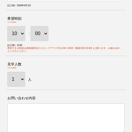
記入例）2018年4月1日
希望時刻
※入力必須
:
記入例）12:00
希望できる時刻は徳島国府店のスタッフアワー中(11:00〜20:00 【最終受付19:30】)に限ります。お確かめの
上ご入力ください。
見学人数
※入力必須
人
お問い合わせ内容