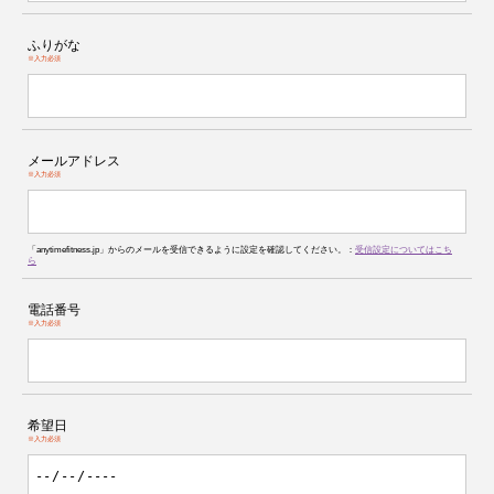
ふりがな
※入力必須
メールアドレス
※入力必須
「anytimefitness.jp」からのメールを受信できるように設定を確認してください。：
受信設定についてはこち
ら
電話番号
※入力必須
希望日
※入力必須