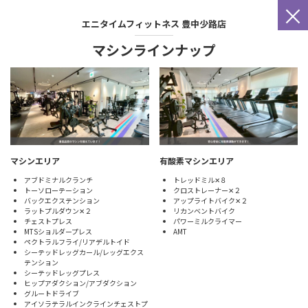
×
エニタイムフィットネス
豊中少路店
マシンラインナップ
マシンエリア
有酸素マシンエリア
アブドミナルクランチ
トレッドミル✕８
トーソローテーション
クロストレーナー✕２
バックエクステンション
アップライトバイク✕２
ラットプルダウン✕２
リカンベントバイク
チェストプレス
パワーミルクライマー
MTSショルダープレス
AMT
ペクトラルフライ/リアデルトイド
シーテッドレッグカール/レッグエクス
テンション
シーテッドレッグプレス
ヒップアダクション/アブダクション
グルートドライブ
アイソラテラルインクラインチェストプ