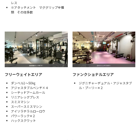
レス
※アタッチメント マググリップ全種
類 その他多数
フリーウェイトエリア
ファンクショナルエリア
ダンベル1～50㎏
ジグニチャーデュアル・アジャスタブ
アジャスタブルベンチ×４
ル・プーリー✕２
シーテッドアームカール
リニアレッグプレス
スミスマシン
スーパースミスマシン
アイソラテラルローロウ
パワーラック✕２
ハックスクワット