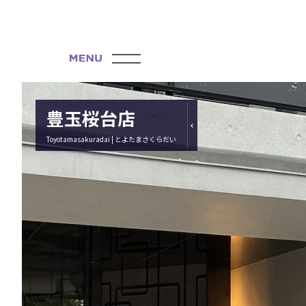
豊玉桜台店
Toyotamasakuradai | とよたまさくらだい