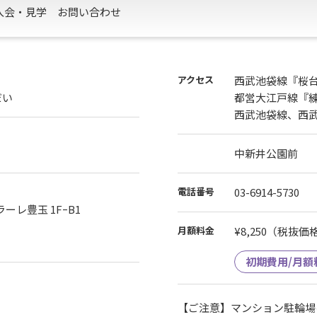
入会・見学
お問い合わせ
アクセス
西武池袋線『桜台
だい
都営大江戸線『練馬
西武池袋線、西武
中新井公園前
電話番号
03-6914-5730
ーレ豊玉 1FｰB1
月額料金
¥8,250
（税抜価格¥
初期費用/月額
【ご注意】マンション駐輪場