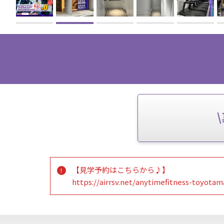
【見学予約はこちらから♪】
https://airrsv.net/anytimefitness-toyotam