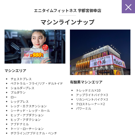
×
エニタイムフィットネス
宇都宮御幸店
マシンラインナップ
マシンエリア
チェストプレス
有酸素マシンエリア
ペクトラル・フライ/リア・デルトイド
ショルダープレス
トレッドミル×10
プルダウン
アップライトバイク×3
ロー
リカンベントバイク×3
レッグプレス
クロストレーナー×2
レッグ・エクステンション
パワーミル
シーテッド・レッグ・カール
ヒップ・アプダクション
ヒップ・アダクション
アブドナミル
トーソ・ローテーション
デクライン/アブドミナル・ベンチ