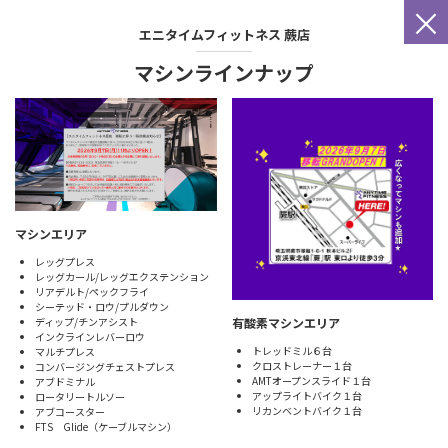
×
エニタイムフィットネス
蕨店
マシンラインナップ
マシンエリア
レッグプレス
レッグカール/レッグエクステンション
リアデルト/ペックフライ
シーテッド・ロウ/プルダウン
有酸素マシンエリア
ディップ/チンアシスト
インクラインレバーロウ
トレッドミル６台
マルチプレス
クロストレーナー１台
コンバージングチェストプレス
AMTオープンスライド１台
アブドミナル
アップライトバイク１台
ロータリートルソー
リカンベントバイク１台
アブコースター
FTS Glide（ケーブルマシン）