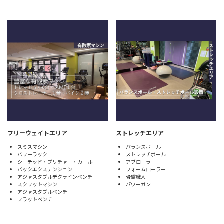
フリーウェイトエリア
ストレッチエリア
スミスマシン
バランスボール
パワーラック
ストレッチポール
シーテッド・プリチャー・カール
アブローラー
バックエクステンション
フォームローラー
アジャスタブルデクラインベンチ
骨盤職人
スクワットマシン
パワーガン
アジャスタブルベンチ
フラットベンチ