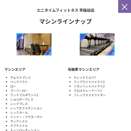
×
エニタイムフィットネス
早稲田店
マシンラインナップ
マシンエリア
有酸素マシンエリア
チェストプレス
トレッドミル×7
ペックフライ
アップライトバイク×2
ロー
リカンベントバイク×2
プーリーロー
クロストレーナー×2
ラットプルダウン×2
フレックスストライダー
ショルダープレス
レックプレス
レックエクステンション
レックカール
インナー・アウターサイ
チンアシスト
アブドミナル
トーソローテーション