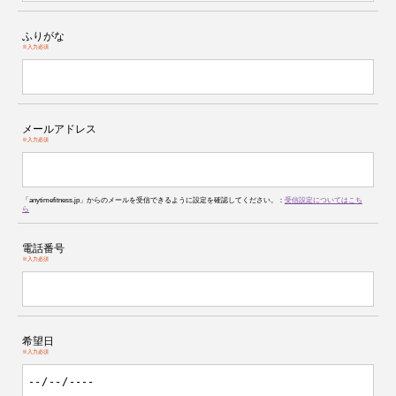
ふりがな
※入力必須
メールアドレス
※入力必須
「anytimefitness.jp」からのメールを受信できるように設定を確認してください。：
受信設定についてはこち
ら
電話番号
※入力必須
希望日
※入力必須