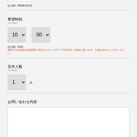
記入例）2018年4月1日
希望時刻
※入力必須
:
記入例）12:00
希望できる時刻は渡辺通3丁目店のスタッフアワー中(10:00～19:00)に限ります。お確かめの上ご入力くださ
い。
見学人数
※入力必須
人
お問い合わせ内容