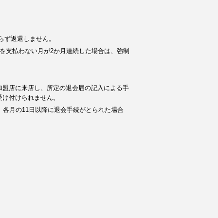
らず返還しません。
を支払わない月が2か月連続した場合は、強制
加盟店に来店し、所定の退会届の記入による手
受け付けられません。
。各月の11日以降に退会手続がとられた場合