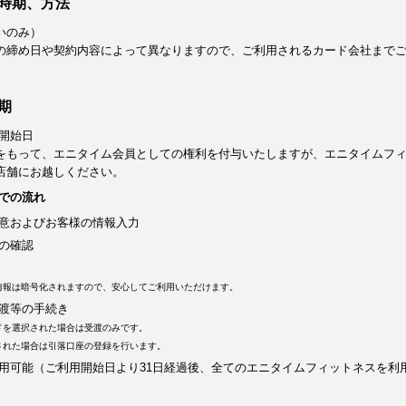
時期、方法
いのみ）
の締め日や契約内容によって異なりますので、ご利用されるカード会社まで
期
開始日
をもって、エニタイム会員としての権利を付与いたしますが、エニタイムフ
店舗にお越しください。
での流れ
意およびお客様の情報入力
の確認
情報は暗号化されますので、安心してご利用いただけます。
渡等の手続き
ドを選択された場合は受渡のみです。
された場合は引落口座の登録を行います。
用可能（ご利用開始日より31日経過後、全てのエニタイムフィットネスを利