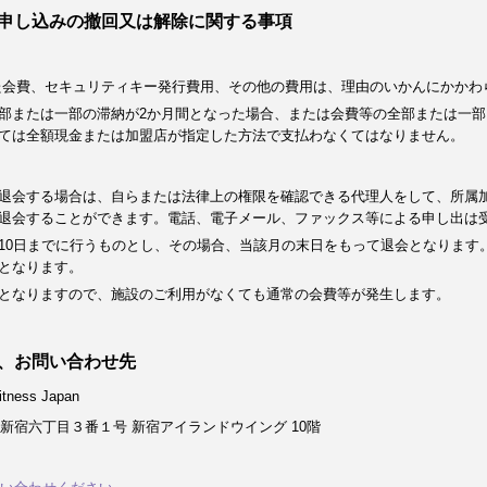
申し込みの撤回又は解除に関する事項
た会費、セキュリティキー発行費用、その他の費用は、理由のいかんにかかわ
部または一部の滞納が2か月間となった場合、または会費等の全部または一部
ては全額現金または加盟店が指定した方法で支払わなくてはなりません。
退会する場合は、自らまたは法律上の権限を確認できる代理人をして、所属
退会することができます。電話、電子メール、ファックス等による申し出は
10日までに行うものとし、その場合、当該月の末日をもって退会となります
となります。
となりますので、施設のご利用がなくても通常の会費等が発生します。
、お問い合わせ先
ness Japan
新宿六丁目３番１号 新宿アイランドウイング 10階