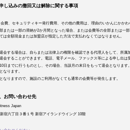
申し込みの撤回又は解除に関する事項
た会費、セキュリティキー発行費用、その他の費用は、理由のいかんにかかわ
部または一部の滞納が2か月間となった場合、または会費等の全部または一部
ては全額現金または加盟店が指定した方法で支払わなくてはなりません。
退会する場合は、自らまたは法律上の権限を確認できる代理人をして、所属
退会することができます。電話、電子メール、ファックス等による申し出は
10日までに行うものとし、その場合、当該月の末日をもって退会となります
となります。
となりますので、施設のご利用がなくても通常の会費等が発生します。
、お問い合わせ先
ness Japan
新宿六丁目３番１号 新宿アイランドウイング 10階