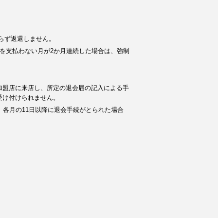
らず返還しません。
を支払わない月が2か月連続した場合は、強制
加盟店に来店し、所定の退会届の記入による手
受け付けられません。
。各月の11日以降に退会手続がとられた場合