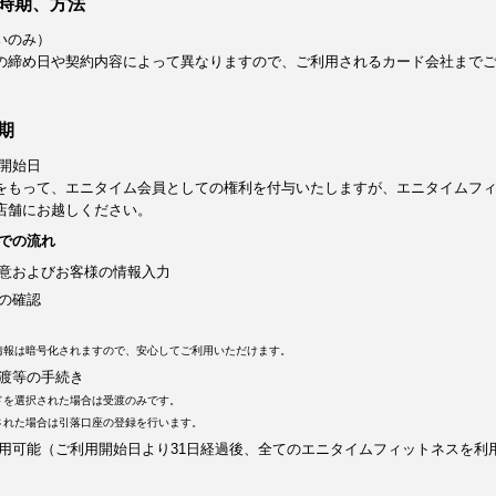
時期、方法
いのみ）
の締め日や契約内容によって異なりますので、ご利用されるカード会社まで
期
開始日
をもって、エニタイム会員としての権利を付与いたしますが、エニタイムフ
店舗にお越しください。
での流れ
意およびお客様の情報入力
の確認
情報は暗号化されますので、安心してご利用いただけます。
渡等の手続き
ドを選択された場合は受渡のみです。
された場合は引落口座の登録を行います。
用可能（ご利用開始日より31日経過後、全てのエニタイムフィットネスを利