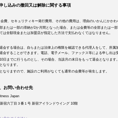
申し込みの撤回又は解除に関する事項
た会費、セキュリティキー発行費用、その他の費用は、理由のいかんにかかわ
部または一部の滞納が2か月間となった場合、または会費等の全部または一部
ては全額現金または加盟店が指定した方法で支払わなくてはなりません。
退会する場合は、自らまたは法律上の権限を確認できる代理人をして、所属
退会することができます。電話、電子メール、ファックス等による申し出は
10日までに行うものとし、その場合、当該月の末日をもって退会となります
となります。
となりますので、施設のご利用がなくても通常の会費等が発生します。
、お問い合わせ先
ness Japan
新宿六丁目３番１号 新宿アイランドウイング 10階