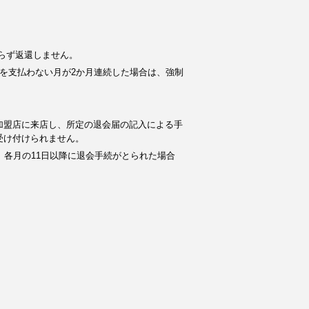
らず返還しません。
を支払わない月が2か月連続した場合は、強制
加盟店に来店し、所定の退会届の記入による手
受け付けられません。
。各月の11日以降に退会手続がとられた場合