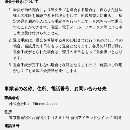
退会手続きについて
会員が自己都合により当クラブを退会する場合は、自らまたは法
律上の権限を確認できる代理人をして、所属加盟店に来店し、所
定の退会届の記入による手続きを行った上で、月末をもって退会
することができます。電話、電子メール、ファックス等による申
し出は受け付けられません。
退会手続は、退会を希望する月の10日までに行うものとし、その
場合、当該月の末日をもって退会となります。各月の11日以降に
退会手続がとられた場合は、翌月の末日をもって退会扱いとなり
ます。
退会手続が完了しない場合は在籍となりますので、施設のご利用
がなくても通常の会費等が発生します。
事業者の名称、住所、電話番号、お問い合わせ先
事業者名
株式会社Fast Fitness Japan
住所
東京都新宿区西新宿六丁目３番１号 新宿アイランドウイング 10階
電話番号