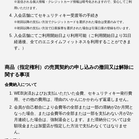
※送信される個人情報・クレジットカード情報は暗号化されますので、安心してご利
用いただけます。
入会店舗にてセキュリティキー受渡等の手続き
※初回以降の支払い方法でクレジットカードを選択された場合は受渡のみです。
※初回以降の支払い方法で口座振替を選択された場合は引落口座の登録を行います。
入会店舗にてご利用開始日より利用可能（ご利用開始日より31日
経過後、全てのエニタイムフィットネスを利用することができま
す。）
商品（指定権利）の売買契約の申し込みの撤回又は解除に
関する事項
会費納入について
WEB決済およびお支払いただいた会費、セキュリティキー発行費
用、その他の費用は、理由のいかんにかかわらず返還しません。
会員が自己都合により会費等の全部または一部の滞納が2か月間と
なった場合、または会費等の全部または一部を支払わない月が2か
月連続した場合は、強制退会とします。また滞納分については全
額現金または加盟店が指定した方法で支払わなくてはなりませ
ん。