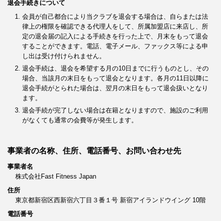
退会手続きについて
会員が自己都合により当クラブを退会する場合は、自らまたは法
律上の権限を確認できる代理人をして、所属加盟店に来店し、所
定の退会届の記入による手続きを行った上で、月末をもって退会
することができます。電話、電子メール、ファックス等による申
し出は受け付けられません。
退会手続は、退会を希望する月の10日までに行うものとし、その
場合、当該月の末日をもって退会となります。各月の11日以降に
退会手続がとられた場合は、翌月の末日をもって退会扱いとなり
ます。
退会手続が完了しない場合は在籍となりますので、施設のご利用
がなくても通常の会費等が発生します。
事業者の名称、住所、電話番号、お問い合わせ先
事業者名
株式会社Fast Fitness Japan
住所
東京都新宿区西新宿六丁目３番１号 新宿アイランドウイング 10階
電話番号