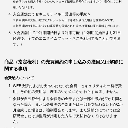
※送信される個人情報・クレジットカード情報は暗号化されますので、安心してご利
用いただけます。
入会店舗にてセキュリティキー受渡等の手続き
※初回以降の支払い方法でクレジットカードを選択された場合は受渡のみです。
※初回以降の支払い方法で口座振替を選択された場合は引落口座の登録を行います。
入会店舗にてご利用開始日より利用可能（ご利用開始日より31日
経過後、全てのエニタイムフィットネスを利用することができま
す。）
商品（指定権利）の売買契約の申し込みの撤回又は解除に
関する事項
会費納入について
WEB決済およびお支払いただいた会費、セキュリティキー発行費
用、その他の費用は、理由のいかんにかかわらず返還しません。
会員が自己都合により会費等の全部または一部の滞納が2か月間と
なった場合、または会費等の全部または一部を支払わない月が2か
月連続した場合は、強制退会とします。また滞納分については全
額現金または加盟店が指定した方法で支払わなくてはなりませ
ん。