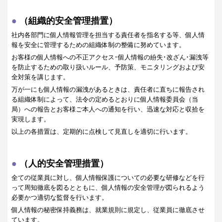
（組織的安全管理措置）
社内各部門に個人情報管理を担当する責任者を指名する等、個人情
報を安全に管理するための組織体制の整備に努めています。
お客様の個人情報への不正アクセス･個人情報の紛失･改ざん･漏洩等
を防止するための取り扱いルール、予防策、モニタリングおよび安
全対策を講じます。
万が一にも個人情報の漏洩があるときは、責任者に直ちに報告され
る組織体制によって、法令の定めるとおりに個人情報委員会（当
局）への報告とお客様ご本人への通知を行い、迅速な対応と収拾を
実現します。
以上の各措置は、定期的に点検して見直しを適切に行います。
（人的安全管理措置）
全ての従業員に対し、個人情報保護についての必要な研修などを行
って周知徹底を図るとともに、個人情報の安全管理が図られるよう
必要かつ適切な監督を行います。
個人情報の秘密保持義務は、就業規則に規定し、従業員に徹底させ
ています。