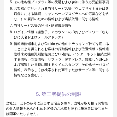
その他各種プログラム等の受講および参加に伴う必要記載事項
お客様がご利用される当社サービス等（ウェブサイトまたは各
店舗における購買、キャンペーンプログラムへの応募などを含
む。）の履行のための情報および当該取引に関する情報
当社サービス等の利用・購買履歴情報
ログイン情報（識別子、アカウントのIDおよびパスワードなら
びに氏名およびメールアドレス）
情報通信端末およびCookieその他のトラッキング技術を用いる
ことにより得られるお客様の行動情報および位置情報（情報通
信端末の機種識別情報およびOS情報、インターネット接続に関
する情報、位置情報、リファラ、IPアドレス、閲覧したURLお
よび閲覧した日時に関するタイムスタンプ、その他サーバログ
情報、表示もしくは検索された商品またはサービス等に関する
情報などを含む。）
5. 第三者提供の制限
当社は、以下の各号に該当する場合を除き、当社が取り扱うお客様
の個人情報をあらかじめお客様のご承諾を得ずに第三者に提供また
は開示いたしません。