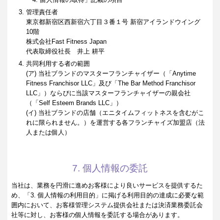
管理責任者
東京都新宿区西新宿六丁目３番１号 新宿アイランドウイング
10階
株式会社Fast Fitness Japan
代表取締役社長 井上 耕平
共同利用する者の範囲
(ア) 当社ブランドのマスターフランチャイザー（「Anytime
Fitness Franchisor LLC」及び「The Bar Method Franchisor
LLC」）ならびに当該マスターフランチャイザーの親会社
（「Self Esteem Brands LLC」）
(イ) 当社ブランドの店舗（エニタイムフィットネスを含むがこ
れに限られません。）を運営する各フランチャイズ加盟店（法
人または個人）
7. 個人情報の委託
当社は、業務を円滑に進めお客様により良いサービスを提供するた
め、「3. 個人情報の利用目的」に掲げる利用目的の達成に必要な範
囲内において、お客様管理システム提供会社または決済業務委託会
社等に対し、お客様の個人情報を委託する場合があります。