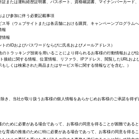
許証または運転経歴証明書、パスポート、資格確認書、マイナンバーカード、
および参加に伴う必要記載事項
ビス等（ウェブサイトまたは各店舗における購買、キャンペーンプログラムへ
情報
歴情報
ントのIDおよびパスワードならびに氏名およびメールアドレス）
その他のトラッキング技術を用いることにより得られるお客様の行動情報および
ト接続に関する情報、位置情報、リファラ、IPアドレス、閲覧したURLお
示もしくは検索された商品またはサービス等に関する情報などを含む。）
を除き、当社が取り扱うお客様の個人情報をあらかじめお客様のご承諾を得ず
護のために必要がある場合であって、お客様の同意を得ることが困難であると
全な育成の推進のために特に必要がある場合であって、お客様の同意を得るこ