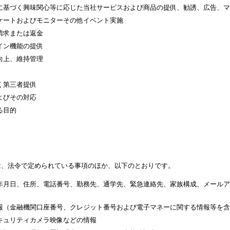
に基づく興味関心等に応じた当社サービスおよび商品の提供、勧誘、広告、マ
ケートおよびモニターその他イベント実施
請求または返金
イン機能の提供
向上、維持管理
く第三者提供
よびその対応
る目的
は、法令で定められている事項のほか、以下のとおりです。
年月日、住所、電話番号、勤務先、通学先、緊急連絡先、家族構成、メールア
報（金融機関口座番号、クレジット番号および電子マネーに関する情報等を含
キュリティカメラ映像などの情報