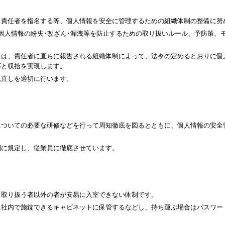
る責任者を指名する等、個人情報を安全に管理するための組織体制の整備に努
個人情報の紛失･改ざん･漏洩等を防止するための取り扱いルール、予防策、
きは、責任者に直ちに報告される組織体制によって、法令の定めるとおりに個
応と収拾を実現します。
見直しを適切に行います。
についての必要な研修などを行って周知徹底を図るとともに、個人情報の安全
則に規定し、従業員に徹底させています。
、取り扱う者以外の者が安易に入室できない体制です。
は社内で施錠できるキャビネットに保管するなどし、持ち運ぶ場合はパスワー