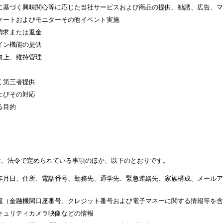
に基づく興味関心等に応じた当社サービスおよび商品の提供、勧誘、広告、マ
ケートおよびモニターその他イベント実施
請求または返金
イン機能の提供
向上、維持管理
く第三者提供
よびその対応
る目的
は、法令で定められている事項のほか、以下のとおりです。
年月日、住所、電話番号、勤務先、通学先、緊急連絡先、家族構成、メールア
報（金融機関口座番号、クレジット番号および電子マネーに関する情報等を含
キュリティカメラ映像などの情報