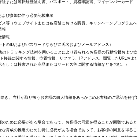
許証または運転経歴証明書、パスポート、資格確認書、マイナンバーカード、
および参加に伴う必要記載事項
ビス等（ウェブサイトまたは各店舗における購買、キャンペーンプログラムへ
情報
歴情報
ントのIDおよびパスワードならびに氏名およびメールアドレス）
その他のトラッキング技術を用いることにより得られるお客様の行動情報および
ト接続に関する情報、位置情報、リファラ、IPアドレス、閲覧したURLお
示もしくは検索された商品またはサービス等に関する情報などを含む。）
を除き、当社が取り扱うお客様の個人情報をあらかじめお客様のご承諾を得ず
護のために必要がある場合であって、お客様の同意を得ることが困難であると
全な育成の推進のために特に必要がある場合であって、お客様の同意を得るこ