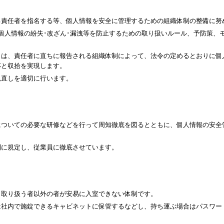
る責任者を指名する等、個人情報を安全に管理するための組織体制の整備に努
個人情報の紛失･改ざん･漏洩等を防止するための取り扱いルール、予防策、
きは、責任者に直ちに報告される組織体制によって、法令の定めるとおりに個
応と収拾を実現します。
見直しを適切に行います。
についての必要な研修などを行って周知徹底を図るとともに、個人情報の安全
則に規定し、従業員に徹底させています。
、取り扱う者以外の者が安易に入室できない体制です。
は社内で施錠できるキャビネットに保管するなどし、持ち運ぶ場合はパスワー