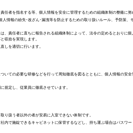
る責任者を指名する等、個人情報を安全に管理するための組織体制の整備に努
個人情報の紛失･改ざん･漏洩等を防止するための取り扱いルール、予防策、
きは、責任者に直ちに報告される組織体制によって、法令の定めるとおりに個
応と収拾を実現します。
見直しを適切に行います。
についての必要な研修などを行って周知徹底を図るとともに、個人情報の安全
則に規定し、従業員に徹底させています。
、取り扱う者以外の者が安易に入室できない体制です。
は社内で施錠できるキャビネットに保管するなどし、持ち運ぶ場合はパスワー