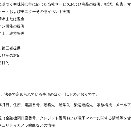
に基づく興味関心等に応じた当社サービスおよび商品の提供、勧誘、広告、マ
ケートおよびモニターその他イベント実施
請求または返金
イン機能の提供
向上、維持管理
く第三者提供
よびその対応
る目的
は、法令で定められている事項のほか、以下のとおりです。
年月日、住所、電話番号、勤務先、通学先、緊急連絡先、家族構成、メールア
報（金融機関口座番号、クレジット番号および電子マネーに関する情報等を含
キュリティカメラ映像などの情報