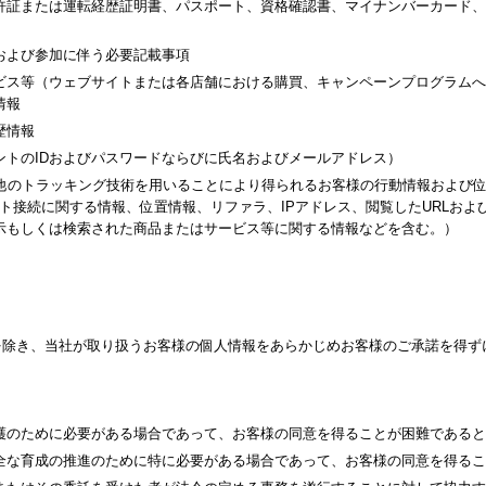
許証または運転経歴証明書、パスポート、資格確認書、マイナンバーカード、
および参加に伴う必要記載事項
ビス等（ウェブサイトまたは各店舗における購買、キャンペーンプログラムへ
情報
歴情報
ントのIDおよびパスワードならびに氏名およびメールアドレス）
その他のトラッキング技術を用いることにより得られるお客様の行動情報および
ト接続に関する情報、位置情報、リファラ、IPアドレス、閲覧したURLお
示もしくは検索された商品またはサービス等に関する情報などを含む。）
を除き、当社が取り扱うお客様の個人情報をあらかじめお客様のご承諾を得ず
護のために必要がある場合であって、お客様の同意を得ることが困難であると
全な育成の推進のために特に必要がある場合であって、お客様の同意を得るこ