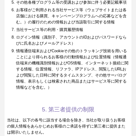
その他各種プログラム等の受講および参加に伴う必要記載事項
お客様がご利用される当社サービス等（ウェブサイトまたは各
店舗における購買、キャンペーンプログラムへの応募などを含
む。）の履行のための情報および当該取引に関する情報
当社サービス等の利用・購買履歴情報
ログイン情報（識別子、アカウントのIDおよびパスワードなら
びに氏名およびメールアドレス）
情報通信端末およびCookieその他のトラッキング技術を用いる
ことにより得られるお客様の行動情報および位置情報（情報通
信端末の機種識別情報およびOS情報、インターネット接続に関
する情報、位置情報、リファラ、IPアドレス、閲覧したURLお
よび閲覧した日時に関するタイムスタンプ、その他サーバログ
情報、表示もしくは検索された商品またはサービス等に関する
情報などを含む。）
5. 第三者提供の制限
当社は、以下の各号に該当する場合を除き、当社が取り扱うお客様
の個人情報をあらかじめお客様のご承諾を得ずに第三者に提供また
は開示いたしません。