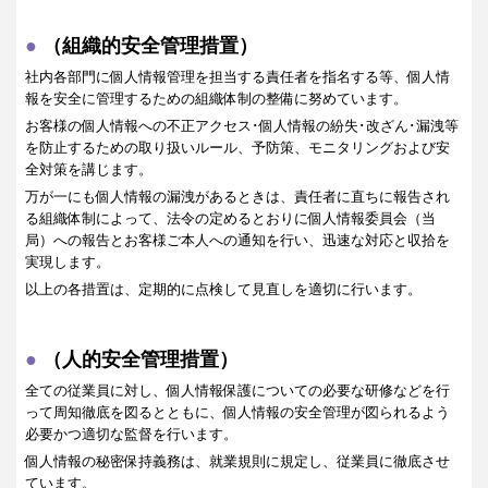
（組織的安全管理措置）
社内各部門に個人情報管理を担当する責任者を指名する等、個人情
報を安全に管理するための組織体制の整備に努めています。
お客様の個人情報への不正アクセス･個人情報の紛失･改ざん･漏洩等
を防止するための取り扱いルール、予防策、モニタリングおよび安
全対策を講じます。
万が一にも個人情報の漏洩があるときは、責任者に直ちに報告され
る組織体制によって、法令の定めるとおりに個人情報委員会（当
局）への報告とお客様ご本人への通知を行い、迅速な対応と収拾を
実現します。
以上の各措置は、定期的に点検して見直しを適切に行います。
（人的安全管理措置）
全ての従業員に対し、個人情報保護についての必要な研修などを行
って周知徹底を図るとともに、個人情報の安全管理が図られるよう
必要かつ適切な監督を行います。
個人情報の秘密保持義務は、就業規則に規定し、従業員に徹底させ
ています。