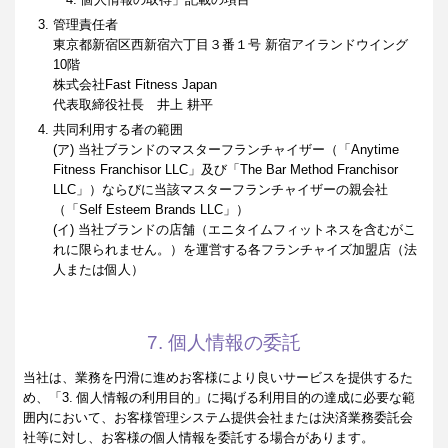
管理責任者
東京都新宿区西新宿六丁目３番１号 新宿アイランドウイング
10階
株式会社Fast Fitness Japan
代表取締役社長 井上 耕平
共同利用する者の範囲
(ア) 当社ブランドのマスターフランチャイザー（「Anytime
Fitness Franchisor LLC」及び「The Bar Method Franchisor
LLC」）ならびに当該マスターフランチャイザーの親会社
（「Self Esteem Brands LLC」）
(イ) 当社ブランドの店舗（エニタイムフィットネスを含むがこ
れに限られません。）を運営する各フランチャイズ加盟店（法
人または個人）
7. 個人情報の委託
当社は、業務を円滑に進めお客様により良いサービスを提供するた
め、「3. 個人情報の利用目的」に掲げる利用目的の達成に必要な範
囲内において、お客様管理システム提供会社または決済業務委託会
社等に対し、お客様の個人情報を委託する場合があります。