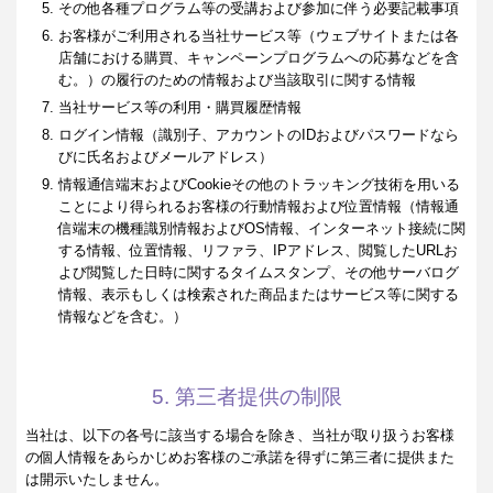
その他各種プログラム等の受講および参加に伴う必要記載事項
お客様がご利用される当社サービス等（ウェブサイトまたは各
店舗における購買、キャンペーンプログラムへの応募などを含
む。）の履行のための情報および当該取引に関する情報
当社サービス等の利用・購買履歴情報
ログイン情報（識別子、アカウントのIDおよびパスワードなら
びに氏名およびメールアドレス）
情報通信端末およびCookieその他のトラッキング技術を用いる
ことにより得られるお客様の行動情報および位置情報（情報通
信端末の機種識別情報およびOS情報、インターネット接続に関
する情報、位置情報、リファラ、IPアドレス、閲覧したURLお
よび閲覧した日時に関するタイムスタンプ、その他サーバログ
情報、表示もしくは検索された商品またはサービス等に関する
情報などを含む。）
5. 第三者提供の制限
当社は、以下の各号に該当する場合を除き、当社が取り扱うお客様
の個人情報をあらかじめお客様のご承諾を得ずに第三者に提供また
は開示いたしません。