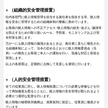
（組織的安全管理措置）
社内各部門に個人情報管理を担当する責任者を指名する等、個人情
報を安全に管理するための組織体制の整備に努めています。
お客様の個人情報への不正アクセス･個人情報の紛失･改ざん･漏洩等
を防止するための取り扱いルール、予防策、モニタリングおよび安
全対策を講じます。
万が一にも個人情報の漏洩があるときは、責任者に直ちに報告され
る組織体制によって、法令の定めるとおりに個人情報委員会（当
局）への報告とお客様ご本人への通知を行い、迅速な対応と収拾を
実現します。
以上の各措置は、定期的に点検して見直しを適切に行います。
（人的安全管理措置）
全ての従業員に対し、個人情報保護についての必要な研修などを行
って周知徹底を図るとともに、個人情報の安全管理が図られるよう
必要かつ適切な監督を行います。
個人情報の秘密保持義務は、就業規則に規定し、従業員に徹底させ
ています。