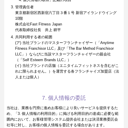
管理責任者
東京都新宿区西新宿六丁目３番１号 新宿アイランドウイング
10階
株式会社Fast Fitness Japan
代表取締役社長 井上 耕平
共同利用する者の範囲
(ア) 当社ブランドのマスターフランチャイザー（「Anytime
Fitness Franchisor LLC」及び「The Bar Method Franchisor
LLC」）ならびに当該マスターフランチャイザーの親会社
（「Self Esteem Brands LLC」）
(イ) 当社ブランドの店舗（エニタイムフィットネスを含むがこ
れに限られません。）を運営する各フランチャイズ加盟店（法
人または個人）
7. 個人情報の委託
当社は、業務を円滑に進めお客様により良いサービスを提供するた
め、「3. 個人情報の利用目的」に掲げる利用目的の達成に必要な範
囲内において、お客様管理システム提供会社または決済業務委託会
社等に対し、お客様の個人情報を委託する場合があります。