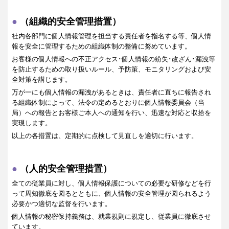
（組織的安全管理措置）
社内各部門に個人情報管理を担当する責任者を指名する等、個人情
報を安全に管理するための組織体制の整備に努めています。
お客様の個人情報への不正アクセス･個人情報の紛失･改ざん･漏洩等
を防止するための取り扱いルール、予防策、モニタリングおよび安
全対策を講じます。
万が一にも個人情報の漏洩があるときは、責任者に直ちに報告され
る組織体制によって、法令の定めるとおりに個人情報委員会（当
局）への報告とお客様ご本人への通知を行い、迅速な対応と収拾を
実現します。
以上の各措置は、定期的に点検して見直しを適切に行います。
（人的安全管理措置）
全ての従業員に対し、個人情報保護についての必要な研修などを行
って周知徹底を図るとともに、個人情報の安全管理が図られるよう
必要かつ適切な監督を行います。
個人情報の秘密保持義務は、就業規則に規定し、従業員に徹底させ
ています。