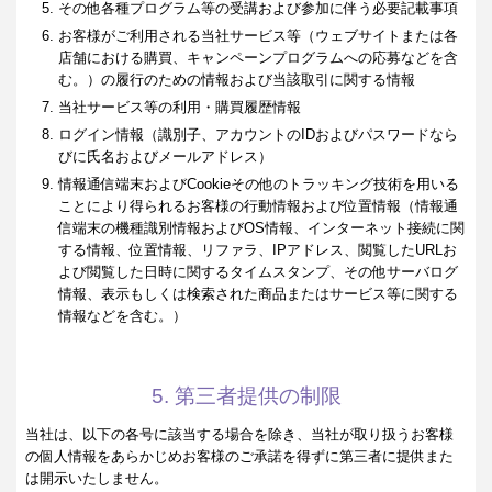
その他各種プログラム等の受講および参加に伴う必要記載事項
お客様がご利用される当社サービス等（ウェブサイトまたは各
店舗における購買、キャンペーンプログラムへの応募などを含
む。）の履行のための情報および当該取引に関する情報
当社サービス等の利用・購買履歴情報
ログイン情報（識別子、アカウントのIDおよびパスワードなら
びに氏名およびメールアドレス）
情報通信端末およびCookieその他のトラッキング技術を用いる
ことにより得られるお客様の行動情報および位置情報（情報通
信端末の機種識別情報およびOS情報、インターネット接続に関
する情報、位置情報、リファラ、IPアドレス、閲覧したURLお
よび閲覧した日時に関するタイムスタンプ、その他サーバログ
情報、表示もしくは検索された商品またはサービス等に関する
情報などを含む。）
5. 第三者提供の制限
当社は、以下の各号に該当する場合を除き、当社が取り扱うお客様
の個人情報をあらかじめお客様のご承諾を得ずに第三者に提供また
は開示いたしません。