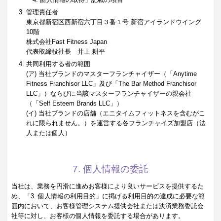
管理責任者
東京都新宿区西新宿六丁目３番１号 新宿アイランドウイング
10階
株式会社Fast Fitness Japan
代表取締役社長 井上 耕平
共同利用する者の範囲
(ア) 当社ブランドのマスターフランチャイザー（「Anytime
Fitness Franchisor LLC」及び「The Bar Method Franchisor
LLC」）ならびに当該マスターフランチャイザーの親会社
（「Self Esteem Brands LLC」）
(イ) 当社ブランドの店舗（エニタイムフィットネスを含むがこ
れに限られません。）を運営する各フランチャイズ加盟店（法
人または個人）
7. 個人情報の委託
当社は、業務を円滑に進めお客様により良いサービスを提供するた
め、「3. 個人情報の利用目的」に掲げる利用目的の達成に必要な範
囲内において、お客様管理システム提供会社または決済業務委託会
社等に対し、お客様の個人情報を委託する場合があります。