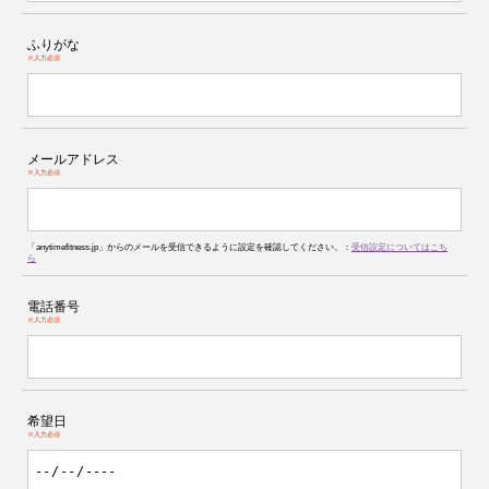
ふりがな
※入力必須
メールアドレス
※入力必須
「anytimefitness.jp」からのメールを受信できるように設定を確認してください。：
受信設定についてはこち
ら
電話番号
※入力必須
希望日
※入力必須