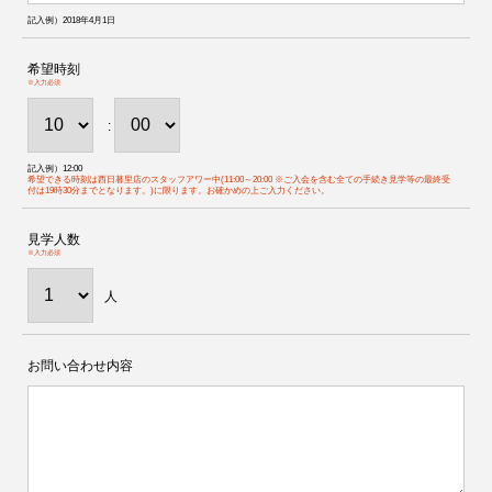
記入例）2018年4月1日
希望時刻
※入力必須
:
記入例）12:00
希望できる時刻は西日暮里店のスタッフアワー中(11:00～20:00 ※ご入会を含む全ての手続き見学等の最終受
付は19時30分までとなります。)に限ります。お確かめの上ご入力ください。
見学人数
※入力必須
人
お問い合わせ内容