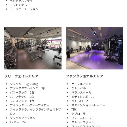
ペクトラルフライ
アブドミナル
トーソローテーション
フリーウェイトエリア
ファンクショナルエリア
ダンベル 1㎏～50㎏
ケーブルマシン
アジャスタブルベンチ 3台
ケトルベル
パワーラック 2台
バランスボール
ハーフラック 1台
メディシンボール
スミスマシン 1台
バトルロープ
アイソラテラルディーワイロー
サスペンショントレーナー
アイソラテラルインクラインチェストプ
TRX
レス
アブローラー
ダンベルクッション
フォームローラー
EZバー 2本
ストレッチポール
フレックスクッション