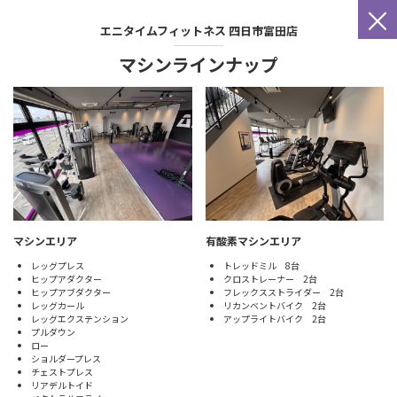
×
エニタイムフィットネス
四日市富田店
マシンラインナップ
マシンエリア
有酸素マシンエリア
レッグプレス
トレッドミル 8台
ヒップアダクター
クロストレーナー 2台
ヒップアブダクター
フレックスストライダー 2台
レッグカール
リカンベントバイク 2台
レッグエクステンション
アップライトバイク 2台
プルダウン
ロー
ショルダープレス
チェストプレス
リアデルトイド