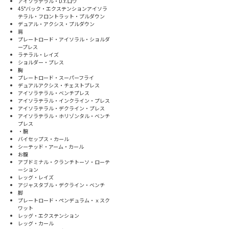
アイソラテラル・D.Y.ロウ
45°バック・エクステンションアイソラ
テラル・フロントラット・プルダウン
デュアル・アクシス・プルダウン
肩
プレートロード・アイソラル・ショルダ
ープレス
ラテラル・レイズ
ショルダー・プレス
胸
プレートロード・スーパーフライ
デュアルアクシス・チェストプレス
アイソラテラル・ベンチプレス
アイソラテラル・インクライン・プレス
アイソラテラル・デクライン・プレス
アイソラテラル・ホリゾンタル・ベンチ
プレス
・腕
バイセップス・カール
シーテッド・アーム・カール
お腹
アブドミナル・クランチトーソ・ローテ
ーション
レッグ・レイズ
アジャスタブル・デクライン・ベンチ
脚
プレートロード・ペンデュラム・ｘスク
ワット
レッグ・エクステンション
レッグ・カール