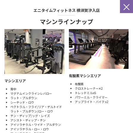
×
エニタイムフィットネス
横須賀汐入店
マシンラインナップ
有酸素マシンエリア
マシンエリア
有酸素
クロストレーナー✕2
背中
トレッドミルx6
マグナムインクラインレバロー
パワーミル・クライマー
ラット・プルダウン
アップライト・バイク x2
シーテッド・ロウ
ペクトラル・フライ/リア・デルトイド
ラット・プルダウン/ロー・ロウ
チン・ディップ/ッグ・レイズ
アシスト・ディップ・チン
アイソラテラル・ワイド・プルダウン
アイソラテラル・ロー・ロウ