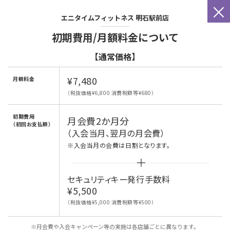
×
エニタイムフィットネス
明石駅前店
初期費用/月額料金について
【通常価格】
¥7,480
月額料金
（税抜価格¥6,800 消費税額等¥680）
初期費用
月会費2か月分
（初回お支払額）
（入会当月、翌月の月会費）
※入会当月の会費は日割となります。
セキュリティキー発行手数料
¥5,500
（税抜価格¥5,000 消費税額等¥500）
※月会費や入会キャンペーン等の実施は各店舗ごとに異なります。